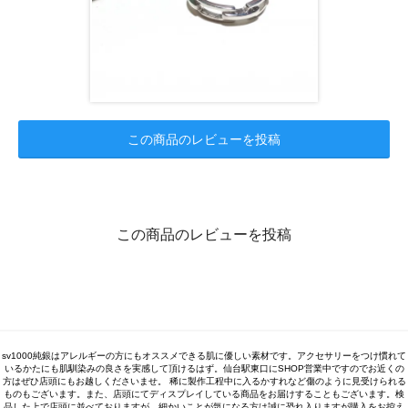
この商品のレビューを投稿
この商品のレビューを投稿
sv1000純銀はアレルギーの方にもオススメできる肌に優しい素材です。アクセサリーをつけ慣れて
いるかたにも肌馴染みの良さを実感して頂けるはず。仙台駅東口にSHOP営業中ですのでお近くの
方はぜひ店頭にもお越しくださいませ。 稀に製作工程中に入るかすれなど傷のように見受けられる
ものもございます。また、店頭にてディスプレイしている商品をお届けすることもございます。検
品した上で店頭に並べておりますが、細かいことが気になる方は誠に恐れ入りますが購入をお控え