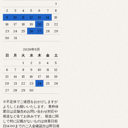
1
2
3
4
5
6
7
8
9
10
11
12
13
14
15
16
17
18
19
20
21
22
23
24
25
26
27
28
29
30
31
2026年9月
日
月
火
水
木
金
土
1
2
3
4
5
6
7
8
9
10
11
12
13
14
15
16
17
18
19
20
21
22
23
24
25
26
27
28
29
30
※不定休でご迷惑をおかけしますが
よろしくお願いいたします。 青枠休
業日は店舗含めお問い合わせ対応や
発送など全てお休みです。 発送に関
して特に記載がないものは休業日前
日14:00までのご入金確認分は即日発