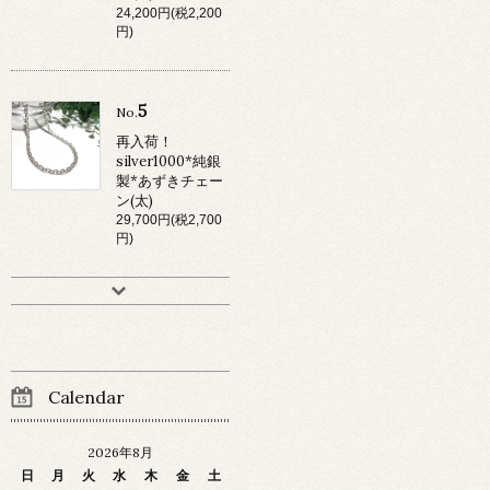
24,200円(税2,200
円)
5
No.
再入荷！
silver1000*純銀
製*あずきチェー
ン(太)
29,700円(税2,700
円)
Calendar
2026年8月
日
月
火
水
木
金
土