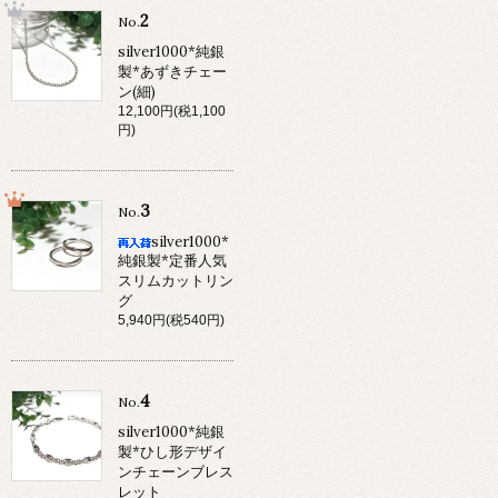
2
No.
silver1000*純銀
製*あずきチェー
ン(細)
12,100円(税1,100
円)
3
No.
silver1000*
純銀製*定番人気
スリムカットリン
グ
5,940円(税540円)
4
No.
silver1000*純銀
製*ひし形デザイ
ンチェーンブレス
レット