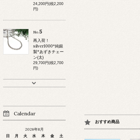
24,200円(税2,200
円)
5
No.
再入荷！
silver1000*純銀
製*あずきチェー
ン(太)
29,700円(税2,700
円)
Calendar
おすすめ商品
2026年8月
日
月
火
水
木
金
土