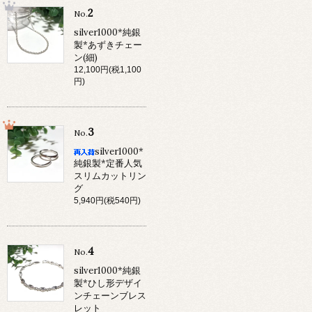
2
No.
silver1000*純銀
製*あずきチェー
ン(細)
12,100円(税1,100
円)
3
No.
silver1000*
純銀製*定番人気
スリムカットリン
グ
5,940円(税540円)
4
No.
silver1000*純銀
製*ひし形デザイ
ンチェーンブレス
レット