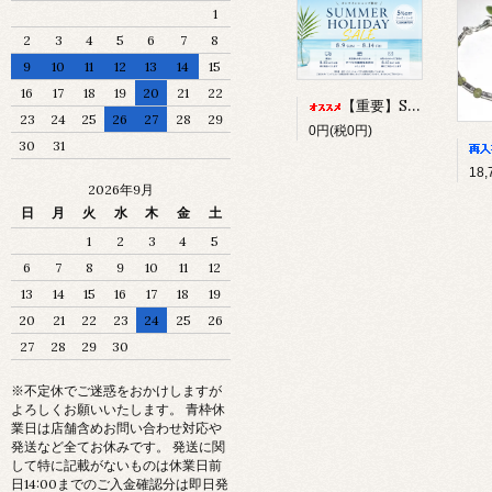
1
2
3
4
5
6
7
8
9
10
11
12
13
14
15
16
17
18
19
20
21
22
【重要】SUMMER HOLIDAY SALEについて
23
24
25
26
27
28
29
0円(税0円)
30
31
2026年9月
日
月
火
水
木
金
土
1
2
3
4
5
6
7
8
9
10
11
12
13
14
15
16
17
18
19
20
21
22
23
24
25
26
27
28
29
30
※不定休でご迷惑をおかけしますが
よろしくお願いいたします。 青枠休
業日は店舗含めお問い合わせ対応や
発送など全てお休みです。 発送に関
して特に記載がないものは休業日前
日14:00までのご入金確認分は即日発