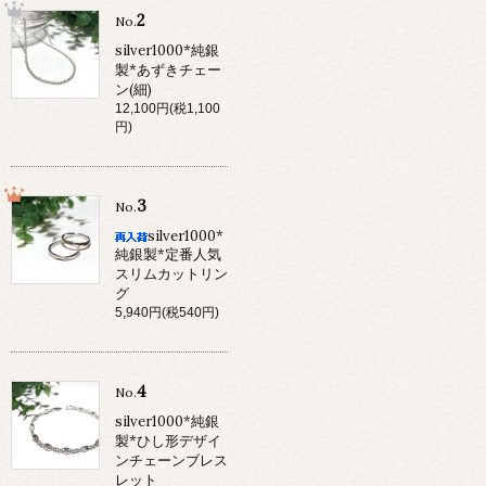
2
No.
silver1000*純銀
製*あずきチェー
ン(細)
12,100円(税1,100
円)
3
No.
silver1000*
純銀製*定番人気
スリムカットリン
グ
5,940円(税540円)
4
No.
silver1000*純銀
製*ひし形デザイ
ンチェーンブレス
レット