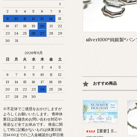
1
2
3
4
5
6
7
8
9
10
11
12
13
14
15
16
17
18
19
20
21
22
23
24
25
26
27
28
29
30
31
2026年9月
日
月
火
水
木
金
土
1
2
3
4
5
6
7
8
9
10
11
12
13
14
15
16
17
18
19
おすすめ商品
20
21
22
23
24
25
26
27
28
29
30
※不定休でご迷惑をおかけしますが
よろしくお願いいたします。 青枠休
業日は店舗含めお問い合わせ対応や
発送など全てお休みです。 発送に関
して特に記載がないものは休業日前
【重要】SUMMER HOLIDAY SALEについて
日14:00までのご入金確認分は即日発