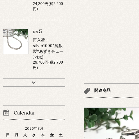
24,200円(税2,200
円)
5
No.
再入荷！
silver1000*純銀
製*あずきチェー
ン(太)
29,700円(税2,700
円)
関連商品
Calendar
2026年8月
日
月
火
水
木
金
土