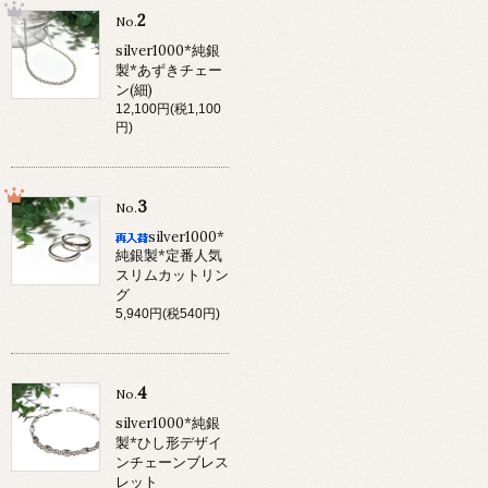
2
No.
silver1000*純銀
製*あずきチェー
ン(細)
12,100円(税1,100
円)
3
No.
silver1000*
純銀製*定番人気
スリムカットリン
グ
5,940円(税540円)
4
No.
silver1000*純銀
製*ひし形デザイ
ンチェーンブレス
レット