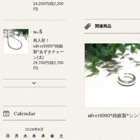
24,200円(税2,200
円)
関連商品
5
No.
再入荷！
silver1000*純銀
製*あずきチェー
ン(太)
29,700円(税2,700
円)
Calendar
2026年8月
日
月
火
水
木
金
土