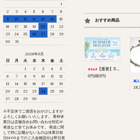
1
2
3
4
5
6
7
8
9
10
11
12
13
14
15
おすすめ商品
16
17
18
19
20
21
22
23
24
25
26
27
28
29
30
31
2026年9月
日
月
火
水
木
金
土
【重要】SUMMER HOLIDAY SALEについて
1
2
3
4
5
0円(税0円)
6
7
8
9
10
11
12
13
14
15
16
17
18
19
20
21
22
23
24
25
26
27
28
29
30
※不定休でご迷惑をおかけしますが
よろしくお願いいたします。 青枠休
業日は店舗含めお問い合わせ対応や
発送など全てお休みです。 発送に関
して特に記載がないものは休業日前
日14:00までのご入金確認分は即日発