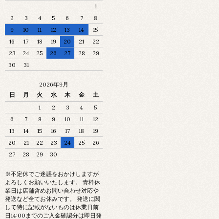
1
2
3
4
5
6
7
8
9
10
11
12
13
14
15
16
17
18
19
20
21
22
23
24
25
26
27
28
29
30
31
2026年9月
日
月
火
水
木
金
土
1
2
3
4
5
6
7
8
9
10
11
12
13
14
15
16
17
18
19
20
21
22
23
24
25
26
27
28
29
30
※不定休でご迷惑をおかけしますが
よろしくお願いいたします。 青枠休
業日は店舗含めお問い合わせ対応や
発送など全てお休みです。 発送に関
して特に記載がないものは休業日前
日14:00までのご入金確認分は即日発