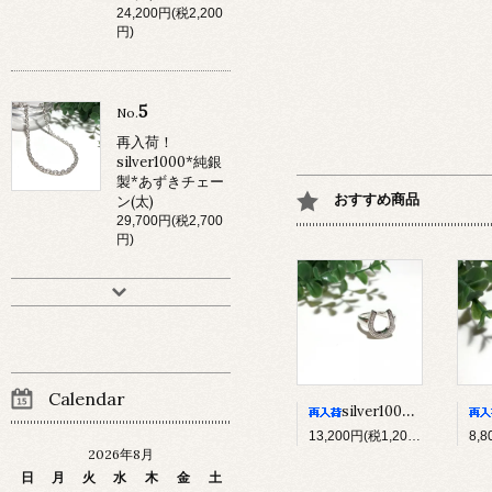
24,200円(税2,200
円)
5
No.
再入荷！
silver1000*純銀
製*あずきチェー
おすすめ商品
ン(太)
29,700円(税2,700
円)
Calendar
silver1000*純銀製*馬蹄リング(L)
13,200円(税1,200円)
8,
2026年8月
日
月
火
水
木
金
土