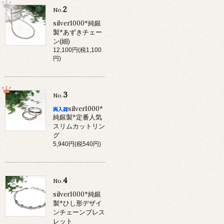
2
No.
silver1000*純銀
製*あずきチェー
ン(細)
12,100円(税1,100
円)
3
No.
silver1000*
純銀製*定番人気
スリムカットリン
グ
5,940円(税540円)
4
No.
silver1000*純銀
製*ひし形デザイ
ンチェーンブレス
レット