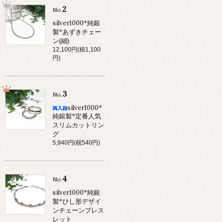
2
No.
silver1000*純銀
製*あずきチェー
ン(細)
12,100円(税1,100
円)
3
No.
silver1000*
純銀製*定番人気
スリムカットリン
グ
5,940円(税540円)
4
No.
silver1000*純銀
製*ひし形デザイ
ンチェーンブレス
レット