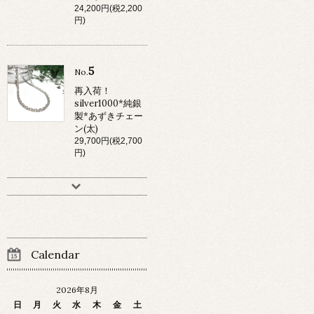
24,200円(税2,200
円)
5
No.
再入荷！
silver1000*純銀
製*あずきチェー
ン(太)
29,700円(税2,700
円)
Calendar
2026年8月
日
月
火
水
木
金
土