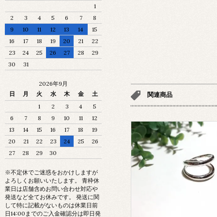
1
2
3
4
5
6
7
8
9
10
11
12
13
14
15
16
17
18
19
20
21
22
23
24
25
26
27
28
29
30
31
2026年9月
日
月
火
水
木
金
土
関連商品
1
2
3
4
5
6
7
8
9
10
11
12
13
14
15
16
17
18
19
20
21
22
23
24
25
26
27
28
29
30
※不定休でご迷惑をおかけしますが
よろしくお願いいたします。 青枠休
業日は店舗含めお問い合わせ対応や
発送など全てお休みです。 発送に関
して特に記載がないものは休業日前
日14:00までのご入金確認分は即日発