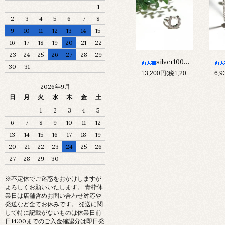
1
2
3
4
5
6
7
8
9
10
11
12
13
14
15
16
17
18
19
20
21
22
23
24
25
26
27
28
29
silver1000*純銀製*馬蹄リング(L)
30
31
13,200円(税1,200円)
6,
2026年9月
日
月
火
水
木
金
土
1
2
3
4
5
6
7
8
9
10
11
12
13
14
15
16
17
18
19
20
21
22
23
24
25
26
27
28
29
30
※不定休でご迷惑をおかけしますが
よろしくお願いいたします。 青枠休
業日は店舗含めお問い合わせ対応や
発送など全てお休みです。 発送に関
して特に記載がないものは休業日前
日14:00までのご入金確認分は即日発