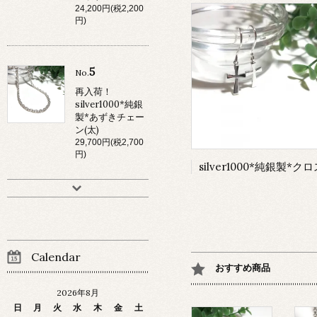
24,200円(税2,200
円)
5
No.
再入荷！
silver1000*純銀
製*あずきチェー
ン(太)
29,700円(税2,700
円)
Calendar
おすすめ商品
2026年8月
日
月
火
水
木
金
土