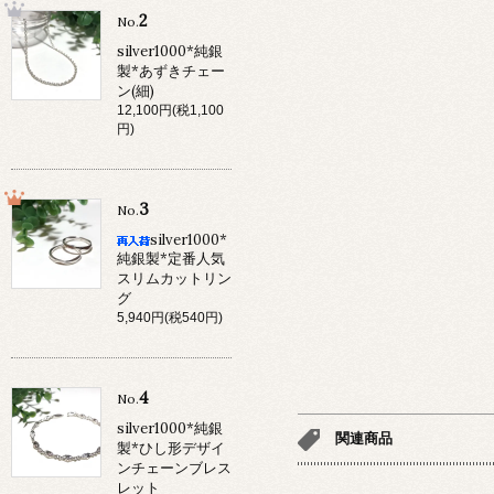
2
No.
silver1000*純銀
製*あずきチェー
ン(細)
12,100円(税1,100
円)
3
No.
silver1000*
純銀製*定番人気
スリムカットリン
グ
5,940円(税540円)
4
No.
silver1000*純銀
関連商品
製*ひし形デザイ
ンチェーンブレス
レット